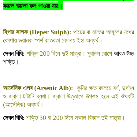
।
করলে
ভালো
ফল
পাওয়া
যায়
হিপার সালফ (Heper Sulph):
পায়ের বা হাতের আঙ্গুলের নখের
কোণায় ভয়ানক স্প
র্শ কাতরতা বেদনায় ইহা অব্যর্থ।
সেবন বিধি:
শক্তি 200 দিনে দুই মাত্রা। পুরাতন রোগে
আরও উচ্চ
শক্তি।
আর্সেনিক এলব (Arsenic Alb
):
কুনির ক্ষত কালচে বর্ণ, দুর্গন্ধ
ও জ্বালা টাটানি ব্যথা। জ্বালা উত্তাপে উপশম হলে এই ঔষধটি
(আর্সেনিক) অব্যর্থ।
সেবন বিধি:
শক্তি
30
বা 200 দিনে
সকাল বিকাল
দুই মাত্রা।