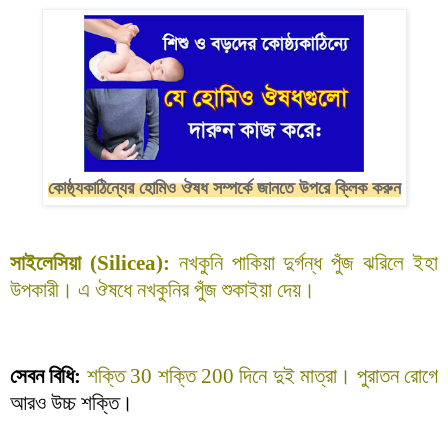
কোষ্ঠ্যকাঠিন্যের হোমিও ঔষধ সম্পর্কে জানতে উপরে ক্লিক করুন
সাইলেসিয়া (Silicea):
নখকুনি পাকিয়া দুর্গন্ধ পুঁজ ঝরিলে ইহা
উপকারী। এ ঔষধে নখকুনির পুঁজ শুকাইয়া দেয়।
সেবন বিধি:
শক্তি
30
শক্তি 200 দিনে দুই মাত্রা। পুরাতন রোগে
আরও উচ্চ শক্তি।